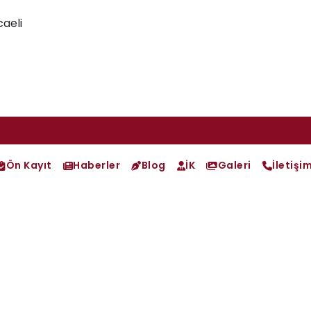
aeli
Ön Kayıt
Haberler
Blog
İK
Galeri
İletişi
Ön Kayıt Formu