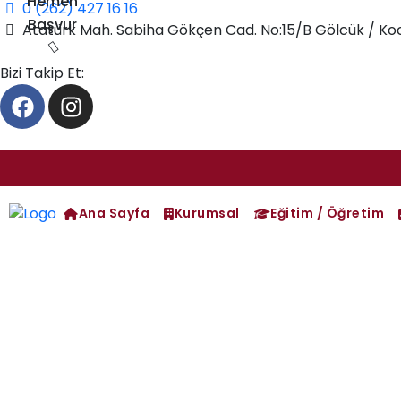
Hemen
0 (262) 427 16 16
Başvur
Atatürk Mah. Sabiha Gökçen Cad. No:15/B Gölcük / Koc
Bizi Takip Et:
Ana Sayfa
Kurumsal
Eğitim / Öğretim